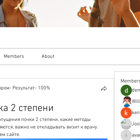
Members
About
Member
ром- Результат- 100%
de
Wil
ка 2 степени
ken
пущения почки 2 степени, какие методы 
Jos
ются, важно не откладывать визит к врачу. 
ем сайте.
ava
avanimeh