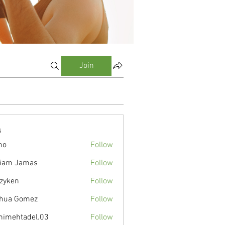
Join
s
mo
Follow
liam Jamas
Follow
zyken
Follow
hua Gomez
Follow
nimehtadel.03
Follow
tadel.03