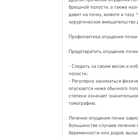
Другой причиной опущения поч
брюшной полости, а также назн
давит на почку, животе и тазу.
хирургическое вмешательство 
Профилактика опущения почки
Предотвратить опущение почк
- Следить за своим весом и из
полости;
- Регулярно заниматься физич
опускается ниже обычного пол
степени означает значительное
томографию.
Лечение опущения почки зависи
большинстве случаев лечение н
беременности или родов, вызыв