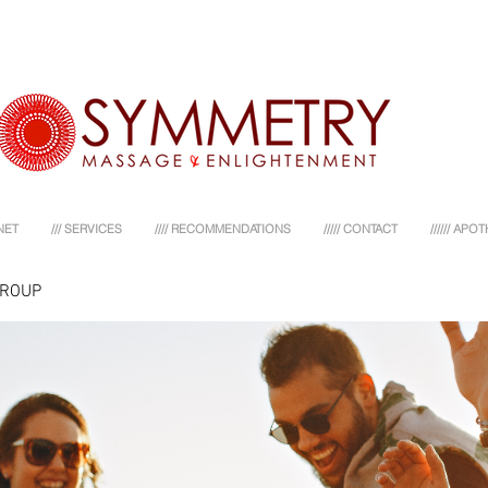
NET
/// SERVICES
//// RECOMMENDATIONS
///// CONTACT
////// AP
GROUP