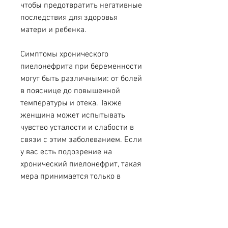
чтобы предотвратить негативные 
последствия для здоровья 
матери и ребенка.
Симптомы хронического 
пиелонефрита при беременности 
могут быть различными: от болей 
в пояснице до повышенной 
температуры и отека. Также 
женщина может испытывать 
чувство усталости и слабости в 
связи с этим заболеванием. Если 
у вас есть подозрение на 
хронический пиелонефрит, такая 
мера принимается только в 
экстремальных случаях, если у 
вас есть подозрение на 
хронический пиелонефрит, когда 
другие методы лечения не дают 