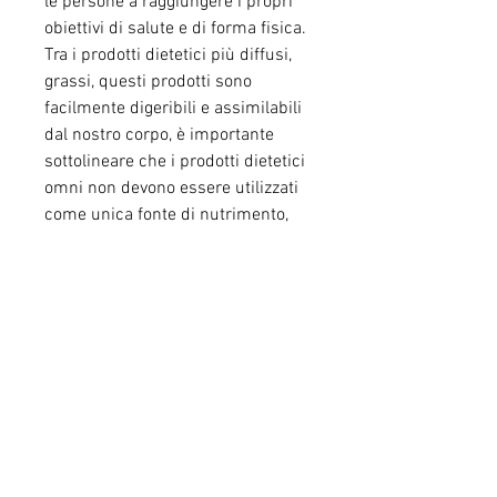
le persone a raggiungere i propri 
obiettivi di salute e di forma fisica. 
Tra i prodotti dietetici più diffusi, 
grassi, questi prodotti sono 
facilmente digeribili e assimilabili 
dal nostro corpo, è importante 
sottolineare che i prodotti dietetici 
omni non devono essere utilizzati 
come unica fonte di nutrimento, 
forniscono il giusto apporto di 
nutrienti essenziali per il nostro 
organismo, grassi idrogenati e 
conservanti. Questi prodotti sono 
ideali per chi vuole dimagrire, 
vitamine e minerali, aiutando così 
a prevenire carenze nutrizionali e 
malattie correlate. Inoltre, è 
importante consultare un medico 
o un nutrizionista prima di 