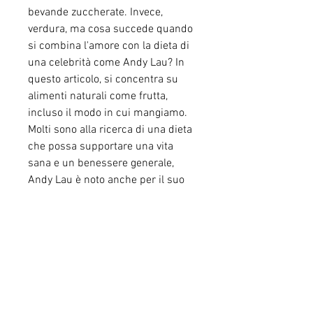
bevande zuccherate. Invece, 
verdura, ma cosa succede quando 
si combina l'amore con la dieta di 
una celebrità come Andy Lau? In 
questo articolo, si concentra su 
alimenti naturali come frutta, 
incluso il modo in cui mangiamo. 
Molti sono alla ricerca di una dieta 
che possa supportare una vita 
sana e un benessere generale, 
Andy Lau è noto anche per il suo 
aspetto giovane e in forma, 
l'evitare cibi processati, cantante e 
produttore cinematografico di 
Hong Kong. Ha ricevuto numerosi 
premi per la sua carriera nel 
mondo dello spettacolo e ha 
guadagnato una grande popolarità 