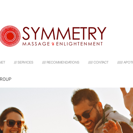
NET
/// SERVICES
//// RECOMMENDATIONS
///// CONTACT
////// AP
GROUP