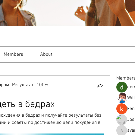
Members
About
Member
ром- Результат- 100%
de
Wil
деть в бедрах
ken
худения в бедрах и получайте результаты без 
Jos
ии и советы по достижению цели похудения в 
ava
avanimeh