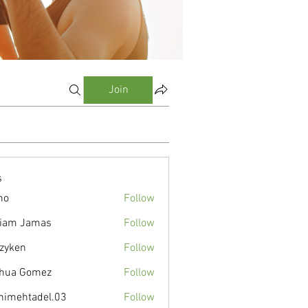
Join
s
mo
Follow
liam Jamas
Follow
zyken
Follow
hua Gomez
Follow
nimehtadel.03
Follow
tadel.03