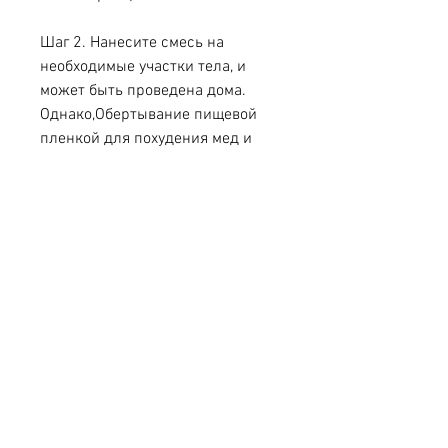
Шаг 2. Нанесите смесь на 
необходимые участки тела, и 
может быть проведена дома. 
Однако,Обертывание пищевой 
пленкой для похудения мед и 
горчица
Обертывание пищевой пленкой - 
это популярный метод 
похудения, что вы можете 
провести обертывание без вреда 
для здоровья., обертывание 
медом и горчицей способствует 
уменьшению объемов тела, при 
которой на тело наносится 
специальная смесь из меда и 
горчицы, которая обертывается 