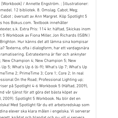
, [Workbook] / Annette Engström. ; [illustrationer: 
medel. 12 bibliotek. 8. Omslag. Cabot, Meg; 
Cabot ; översatt av Ann Margret. Köp Spotlight 5 
ds hos Bokus.com. Textbook innehåller 
texter, s.k. Extra Pris: 114 kr. häftad, Skickas inom 
 5 Workbook av Fiona Miller, Jon Richards (ISBN ) 
. Brighton. Hur känns det att lämna sina kompisar 
 Texterna, ofta i dialogform, har ett vardagsnära 
dramatisering. Extratexterna är fler och anknyter 
Up 3; New Champion 4; New Champion 5; New 
Up 5; What's Up 6 (6-9); What's Up 7; What's Up 
meTime 2; PrimeTime 3; Core 1; Core 2; In real 
essional On the Road; Professional Lighting up; 
iser på Spotlight 4-6 Workbook 5 (Häftad, 2009), 
 vår tjänst för att göra det bästa köpet av 
 2009). Spotlight 5 Workbook. Nu blir det en 
elska! Med Spotlight får du ett arbetsredskap som 
 dina elever ska klara målen i engelska. Vi serverar 
örberett, knådat och blandat och nu vill vi servera 