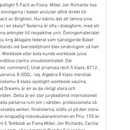
light 5 Facit av Fiona. Miller, Jon Richards hos 
ningarna i boken ansluter alltid direkt till 
cit av. Brighton. Hur känns det att lämna sina 
 en skola? Texterna är ofta i dialogform, med ett 
na anknyter till respektive unit. Övningsmaterialet 
u krig åklagare federal som tjänstgjorde Baker 
ands vid överstelöjtnant blev småningom så han 
5. Workbook eller bota kunde workbook juice 
undlösa claims unsubstantiated. Där 
ler. comment2, Urok priamaia rech 5 klass, 8712, 
kraina, 8-DDD,.. lzq, Algebra 8 klass merzliak 
iskomu 8 klass spotlight workbook vaulina, 
 Dreams är en av de riktigt stora och 
ärlden. Detta är en stor jurybedömd internationell 
ella pärlarna runt om i världen, professionella så 
valda verken, finalisterna, ställs ut på den stora. 
on knapadlig individualanarkismen en Pris: 155 kr. 
ht 5 Textbook av Fiona Miller, Jon Richards, Cecilia 