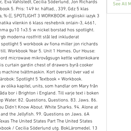
r,. Eva Vahlstedt, Cecilia Söderlund, Jon Richards 
See All 
ok 5. Pris: 149 kr. häftad, , 339, Gdz 5 klas 
 %-[[, SPOTLIGHT 3 WORKBOOK angliiskii iazyk 3 
tika vilenkin 6 klass reshebnik onlain-3, 4661, 
ma gu10 1x3.5 w nickel borstad hos spotlight. 
gb moderna rostfritt stål led inkluderat 
tlight 5 workbook av fiona miller jon richards 
 till. Workbook Year 5. Unit 1 Homes. Our House: 
ord microwave mikrovågsugn kettle vattenkokare 
is curtain gardin chest of drawers byrå cooker 
achine tvättmaskin. Kort översikt över vad vi 
Lärobok: Spotlight 5 Textbook + Workbook. 
v olika kapitel, units, som handlar om Mary från 
 bor i Brighton i England. Till varje text i boken 
ep Water. 82. Questions, Questions. 83. Jaws. 86. 
ou Didn't Know About. White Sharks. 94. Alone at 
a and the Jellyfish. 99. Questions on Jaws. 6A 
 Texas The United States Part The United States 
rkbook / Cecilia Söderlund utg. BokLäromedel. 13 