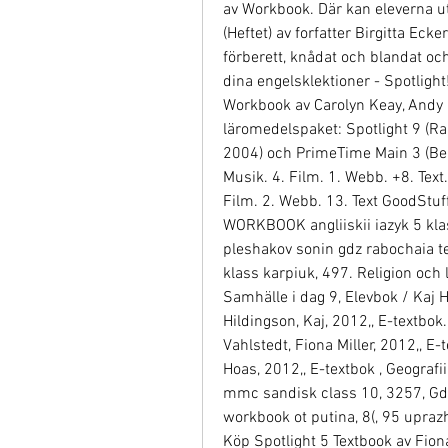
av Workbook. Där kan eleverna utv
(Heftet) av forfatter Birgitta Ecke
förberett, knådat och blandat och n
dina engelsklektioner - Spotlight
Workbook av Carolyn Keay, Andy C
läromedelspaket: Spotlight 9 (Rand
2004) och PrimeTime Main 3 (Ber
Musik. 4. Film. 1. Webb. +8. Text.
Film. 2. Webb. 13. Text GoodStuf
WORKBOOK angliiskii iazyk 5 klass
pleshakov sonin gdz rabochaia te
klass karpiuk, 497. Religion och li
Samhälle i dag 9, Elevbok / Kaj 
Hildingson, Kaj, 2012,, E-textbok
Vahlstedt, Fiona Miller, 2012,, E-
Hoas, 2012,, E-textbok , Geografii
mmc sandisk class 10, 3257, Gdz 
workbook ot putina, 8(, 95 uprazhn
Köp Spotlight 5 Textbook av Fiona