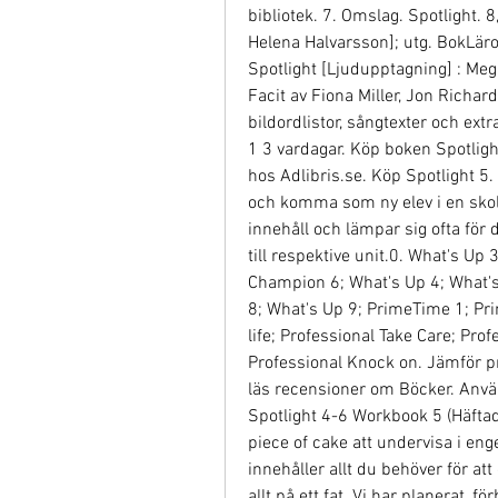
bibliotek. 7. Omslag. Spotlight. 8
Helena Halvarsson]; utg. BokLäro
Spotlight [Ljudupptagning] : Meg 
Facit av Fiona Miller, Jon Richar
bildordlistor, sångtexter och extra
1 3 vardagar. Köp boken Spotlight
hos Adlibris.se. Köp Spotlight 5
och komma som ny elev i en skola?
innehåll och lämpar sig ofta för 
till respektive unit.0. What's 
Champion 6; What's Up 4; What's 
8; What's Up 9; PrimeTime 1; Pri
life; Professional Take Care; Prof
Professional Knock on. Jämför pr
läs recensioner om Böcker. Använd
Spotlight 4-6 Workbook 5 (Häftad,
piece of cake att undervisa i eng
innehåller allt du behöver för att
allt på ett fat. Vi har planerat, f