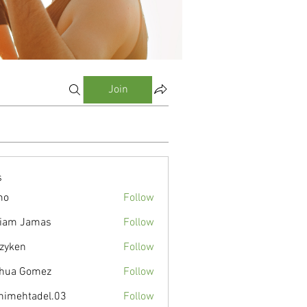
Join
s
mo
Follow
liam Jamas
Follow
zyken
Follow
hua Gomez
Follow
nimehtadel.03
Follow
tadel.03