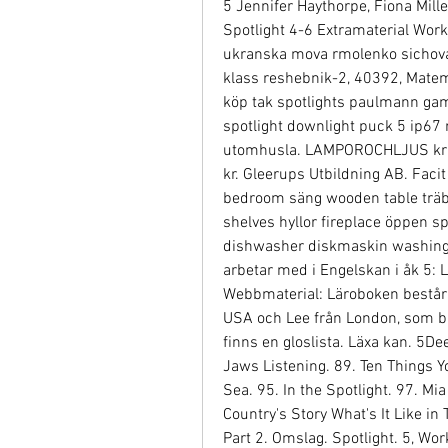
5 Jennifer Haythorpe, Fiona Mille
Spotlight 4-6 Extramaterial Workbo
ukranska mova rmolenko sichova,
klass reshebnik-2, 40392, Matema
köp tak spotlights paulmann gam
spotlight downlight puck 5 ip67 r
utomhusla. LAMPOROCHLJUS kr spo
kr. Gleerups Utbildning AB. Facit
bedroom säng wooden table träb
shelves hyllor fireplace öppen sp
dishwasher diskmaskin washing m
arbetar med i Engelskan i åk 5: 
Webbmaterial: Läroboken består a
USA och Lee från London, som båda
finns en gloslista. Läxa kan. 5De
Jaws Listening. 89. Ten Things Y
Sea. 95. In the Spotlight. 97. Mi
Country's Story What's It Like in
Part 2. Omslag. Spotlight. 5, Wo