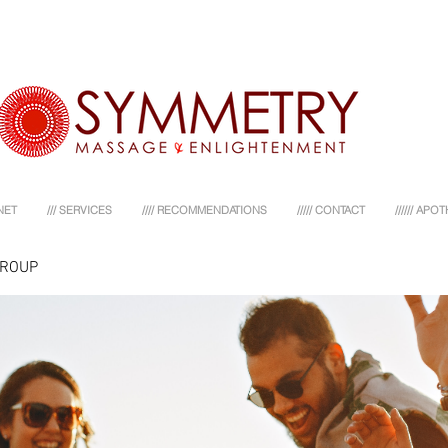
NET
/// SERVICES
//// RECOMMENDATIONS
///// CONTACT
////// AP
GROUP