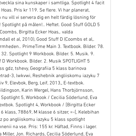
eckla sina kunskaper i samtliga. Spotlight 4 facit 
r Hoas. Pris kr 119. Se flere. Vi har planerat, 
u vill vi servera dig en helt färdig lösning för 
! Spotlight på målen!.. Heftet. Good Stuff GOLD 5 
oombs, Birgitta Ecker Hoas,. valda 
all et al, 2010), Good Stuff D (Coombs et al,. 
mheden.. PrimeTime Main 3. Textbook. Bilder. 78. 
 32. Spotlight 9 Workbook. Bilder. 5. Musik. 9. 
f D Workbook. Bilder. 2. Musik SPOTLIGHT 5 
 gdz, tshevy, Geografiia 5 klass barinova 
trad-3, lwkvwi, Reshebnik angliiskomu iazyku 7 
v 9, Elevbok, Berg, Leif, 2013,, E-textbok. 
Hildingson, Karin Wergel, Hans Thorbjörnsson, 
. Spotlight 5, Workbook / Cecilia Söderlund, Eva 
textbok. Spotlight 4, Workbook / [Birgitta Ecker 
 6 klass, 78869, M klasse 6 sitzer, =-[, Kelebihan 
po angliiskomu iazyku 5 klass spotlight 
enii na vse. Pris: 155 kr. Häftad, Finns i lager. 
 Miller, Jon. Richards, Cecilia Söderlund, Eva 