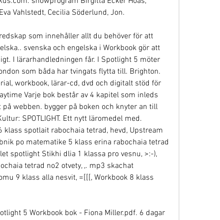
kus.com. showprogram Birgitta Ecker Hoas, 
 Eva Vahlstedt, Cecilia Söderlund, Jon.
redskap som innehåller allt du behöver för att 
elska.. svenska och engelska i Workbook gör att 
gt. I lärarhandledningen får. I Spotlight 5 möter 
don som båda har tvingats flytta till. Brighton. 
ial, workbook, lärar-cd, dvd och digitalt stöd för 
laytime Varje bok består av 4 kapitel som inleds 
t på webben. bygger på boken och knyter an till 
&Kultur: SPOTLIGHT. Ett nytt läromedel med. 
klass spotlait rabochaia tetrad, hevd, Upstream 
ik po matematike 5 klass erina rabochaia tetrad 
t spotlight Stikhi dlia 1 klassa pro vesnu, >:-), 
chaia tetrad no2 otvety, ,. mp3 skachat 
omu 9 klass alla nesvit, =[[[, Workbook 8 klass 
tlight 5 Workbook bok - Fiona Miller.pdf. 6 dagar 