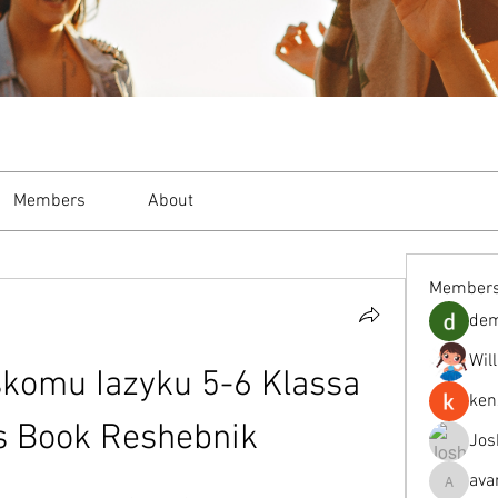
Members
About
Member
de
Wil
skomu Iazyku 5-6 Klassa 
ken
s Book Reshebnik
Jos
ava
avanimeh