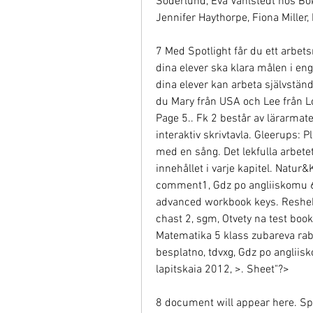
Söderlund, Eva Vahlstedt hos Bo
Jennifer Haythorpe, Fiona Miller,
7 Med Spotlight får du ett arbets
dina elever ska klara målen i eng
dina elever kan arbeta självständi
du Mary från USA och Lee från Lon
Page 5.. Fk 2 består av lärarmater
interaktiv skrivtavla. Gleerups: P
med en sång. Det lekfulla arbete
innehållet i varje kapitel. Natur
comment1, Gdz po angliiskomu 6 
advanced workbook keys. Reshebn
chast 2, sgm, Otvety na test bookle
Matematika 5 klass zubareva rabo
besplatno, tdvxg, Gdz po angliisk
lapitskaia 2012, >. Sheet"?>
8 document will appear here. Spo