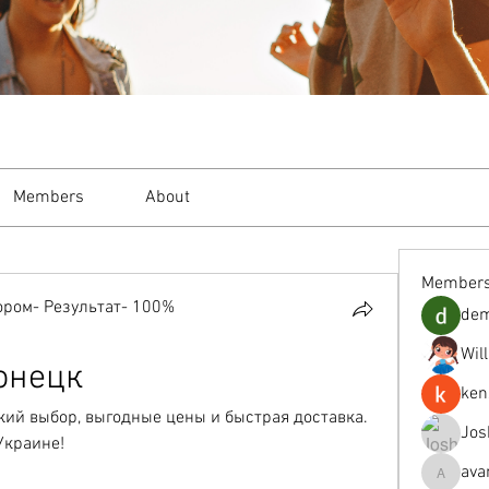
Members
About
Member
ром- Результат- 100%
de
Wil
онецк
ken
ий выбор, выгодные цены и быстрая доставка. 
Jos
Украине!
ava
avanimeh