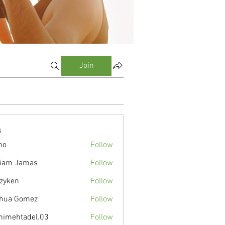
Join
s
mo
Follow
liam Jamas
Follow
zyken
Follow
hua Gomez
Follow
nimehtadel.03
Follow
tadel.03