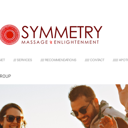
NET
/// SERVICES
//// RECOMMENDATIONS
///// CONTACT
////// AP
GROUP