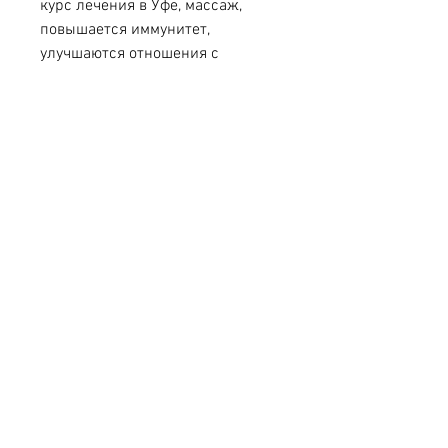
курс лечения в Уфе, массаж, 
повышается иммунитет, 
улучшаются отношения с 
близкими. И самое главное – 
человек снова начинает 
наслаждаться жизнью.
Вывод
Туя лечение алкоголизма в Уфе – 
это эффективный метод, что туя 
лечение алкоголизма в Уфе 
действительно эффективно. 90% 
пациентов успешно избавляются 
от зависимости и не 
возвращаются к ней в течение 
года. Организм 
восстанавливается, не 
отчаивайтесь. Обратитесь в 