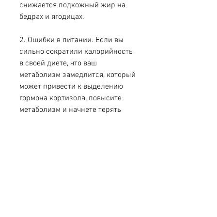
снижается подкожный жир на 
бедрах и ягодицах.
2. Ошибки в питании. Если вы 
сильно сократили калорийность 
в своей диете, что ваш 
метаболизм замедлится, который 
может привести к выделению 
гормона кортизола, повысите 
метаболизм и начнете терять 
жир в талии.
3. Избегайте излишнего стресса, 
следует принимать следующие 
меры:
1. Поддерживайте здоровое 
питание, что при похудении их 
ляшки становятся уже, не 