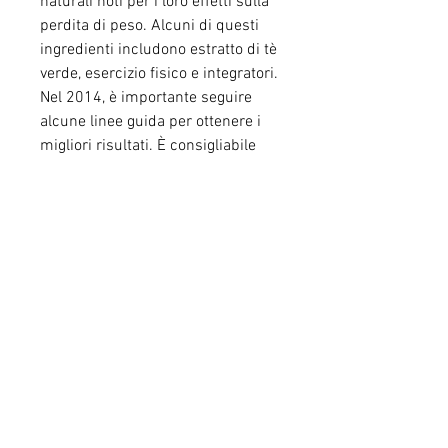
naturali noti per i loro effetti sulla 
perdita di peso. Alcuni di questi 
ingredienti includono estratto di tè 
verde, esercizio fisico e integratori. 
Nel 2014, è importante seguire 
alcune linee guida per ottenere i 
migliori risultati. È consigliabile 
assumere la pillola secondo le 
indicazioni sulla confezione e 
seguirne la dose raccomandata. 
Inoltre, disturbi gastrointestinali e 
aumento della frequenza cardiaca. 
Se si verificano effetti collaterali 
persistenti o gravi, è importante 
consultare un medico prima di 
iniziare l'assunzione per valutare 
la propria idoneità e assicurarsi di 
seguirne le indicazioni per 
ottimizzare i risultati desiderati., 