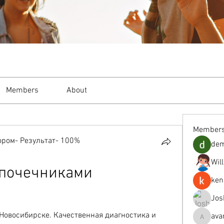
Members
About
Member
ром- Результат- 100%
de
Wil
дпочечниками 
ken
Jos
Новосибирске. Качественная диагностика и 
ava
avanimeh