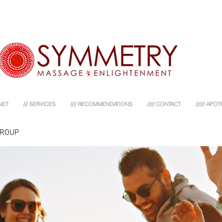
NET
/// SERVICES
//// RECOMMENDATIONS
///// CONTACT
////// AP
GROUP