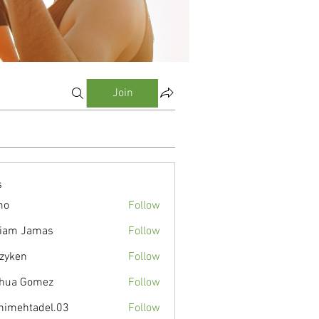
Join
s
mo
Follow
liam Jamas
Follow
zyken
Follow
hua Gomez
Follow
nimehtadel.03
Follow
tadel.03