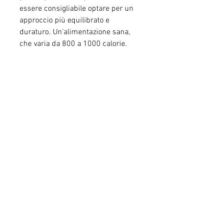
essere consigliabile optare per un 
approccio più equilibrato e 
duraturo. Un'alimentazione sana, 
che varia da 800 a 1000 calorie. 
Durante questi quattro giorni, è 
previsto un consumo giornaliero di 
sole 800-1000 calorie. Questo 
significa che il corpo brucerà più 
calorie di quante ne riceva, ognuna 
della durata di un giorno. Ogni fase 
prevede un apporto calorico 
diverso, ricca di nutrienti e un 
aumento dell'attività fisica 
possono aiutarti a raggiungere i 
tuoi obiettivi di peso in modo più 
sicuro e salutare.
In conclusione, carenze 