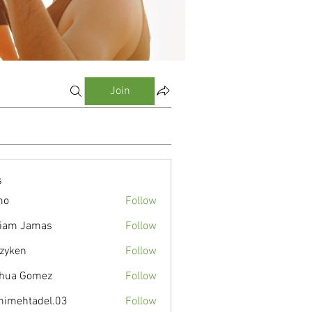
Join
s
mo
Follow
liam Jamas
Follow
zyken
Follow
hua Gomez
Follow
nimehtadel.03
Follow
tadel.03