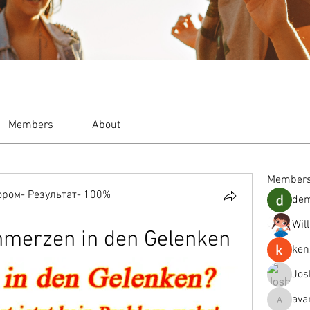
Members
About
Member
ром- Результат- 100%
de
Wil
chmerzen in den Gelenken
ken
Jos
ava
avanimeh