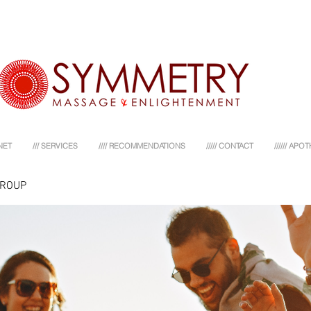
NET
/// SERVICES
//// RECOMMENDATIONS
///// CONTACT
////// AP
GROUP