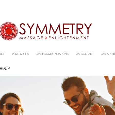
NET
/// SERVICES
//// RECOMMENDATIONS
///// CONTACT
////// AP
GROUP