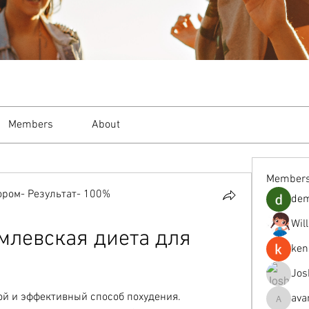
Members
About
Member
ром- Результат- 100%
de
Wil
млевская диета для 
ken
Jos
ой и эффективный способ похудения. 
ava
avanimeh