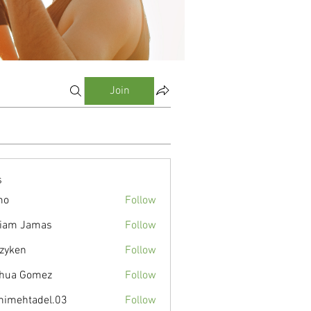
Join
s
mo
Follow
liam Jamas
Follow
zyken
Follow
hua Gomez
Follow
nimehtadel.03
Follow
tadel.03