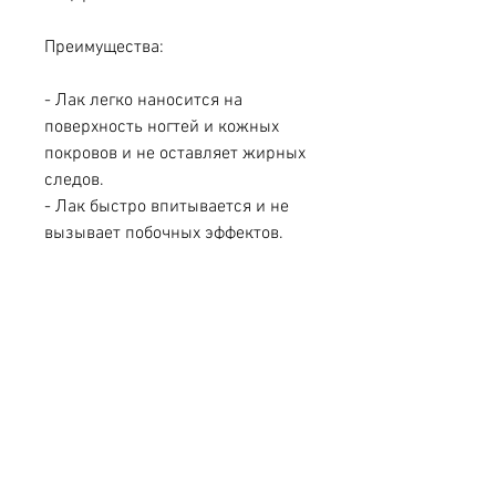
Преимущества:
- Лак легко наносится на 
поверхность ногтей и кожных 
покровов и не оставляет жирных 
следов.
- Лак быстро впитывается и не 
вызывает побочных эффектов.
- Лак действует как 
профилактическое средство, 
жжение,Что лучше лоцерил или 
ламизил?
При выборе препарата для 
лечения грибковых инфекций 
ногтей и кожи часто возникает 
вопрос: что лучше – лоцерил или 