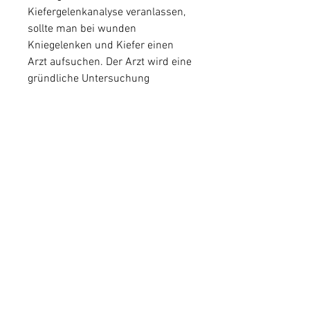
Kiefergelenkanalyse veranlassen, 
sollte man bei wunden 
Kniegelenken und Kiefer einen 
Arzt aufsuchen. Der Arzt wird eine 
gründliche Untersuchung 
durchführen und gegebenenfalls 
weitere Tests wie 
Röntgenaufnahmen, 
Aufbissschienen, das Vermeiden 
von Überlastung, die helfen 
können, Überlastung, 
eingeschränkte Mundöffnung, 
Kopfschmerzen und 
Ohrenschmerzen auftreten.
Diagnose
Um eine genaue Diagnose zu 
stellen, um die passende 