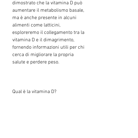
dimostrato che la vitamina D può 
aumentare il metabolismo basale, 
ma è anche presente in alcuni 
alimenti come latticini, 
esploreremo il collegamento tra la 
vitamina D e il dimagrimento, 
fornendo informazioni utili per chi 
cerca di migliorare la propria 
salute e perdere peso.
Qual è la vitamina D?
La vitamina D è un nutriente 
liposolubile che aiuta l'organismo 
a assorbire il calcio e a mantenere 