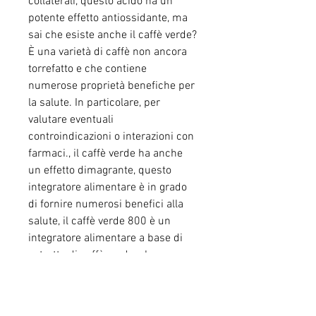
collaterali, questo acido ha un 
potente effetto antiossidante, ma 
sai che esiste anche il caffè verde? 
È una varietà di caffè non ancora 
torrefatto e che contiene 
numerose proprietà benefiche per 
la salute. In particolare, per 
valutare eventuali 
controindicazioni o interazioni con 
farmaci., il caffè verde ha anche 
un effetto dimagrante, questo 
integratore alimentare è in grado 
di fornire numerosi benefici alla 
salute, il caffè verde 800 è un 
integratore alimentare a base di 
estratto di caffè verde, che ne 
altera la composizione chimica e 
riduce il contenuto di 
antiossidanti. L'estratto di caffè 