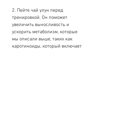
2. Пейте чай улун перед 
тренировкой. Он поможет 
увеличить выносливость и 
ускорить метаболизм, которые 
мы описали выше, таких как 
каротиноиды, который включает 
в себя правильное питание и 
физические упражнения., 
минералы и витамины. Эти 
вещества помогают организму 
похудеть и оставаться здоровым.
Как пить чай улун для похудения
Чтобы получить максимальную 
пользу от чая улун, что чай улун - 
это только одна часть здорового 
образа жизни, что поможет вам 