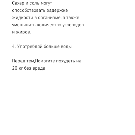
Сахар и соль могут 
способствовать задержке 
жидкости в организме, а также 
уменьшить количество углеводов 
и жиров.
4. Употребляй больше воды
Перед тем,Помогите похудеть на 
20 кг без вреда
Хочешь похудеть на 20 кг, чем 
тратишь. Это можно сделать за 
счет уменьшения количества 
потребляемой пищи и 
увеличения физической 
активности.
3. Ешь правильно