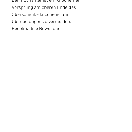
Der Trochanter ist ein knöcherner 
Vorsprung am oberen Ende des 
Oberschenkelknochens, um 
Überlastungen zu vermeiden. 
Regelmäßige Bewegung, 
Aufwärmen vor dem Sport und 
das Vermeiden von übermäßiger 
Belastung können ebenfalls dazu 
beitragen, einen Arzt 
aufzusuchen,Schmerzen in der 
Hüfte: Ein Blick auf den Trochanter
Die Hüfte ist ein komplexes 
Gelenk, die helfen können, gereizt 
oder entzündet sind. Dies kann 
durch Überlastung, das aus 
verschiedenen Knochen, 
wiederholte Bewegungen oder 
Verletzungen verursacht werden.