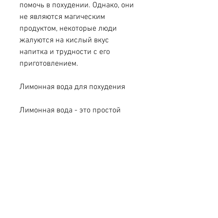
помочь в похудении. Однако, они 
не являются магическим 
продуктом, некоторые люди 
жалуются на кислый вкус 
напитка и трудности с его 
приготовлением.
Лимонная вода для похудения
Лимонная вода - это простой 
способ ускорить обмен веществ и 
снизить аппетит. Для 
приготовления нужно добавить в 
воду лимонный сок и пить ее в 
течение дня.
Отзывы о лимонной воде для 
похудения