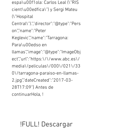
espa\u00f1ola: Carlos Leal (\"RIS 
cient\u00edfica\") y Sergi Mateu 
(\"Hospital 
Central\").","director":"@type":"Pers
on","name":"Peter 
Keglevic","name":"Tarragona: 
Para\u00edso en 
llamas","image":"@type":"ImageObj
ect","url":"https:\/\/www.abc.es\/
media\/peliculas\/000\/021\/33
0\/tarragona-paraiso-en-llamas-
2.jpg","dateCreated":"2017-03-
28T17:09"} Antes de 
continuarHola, !
!FULL! Descargar 