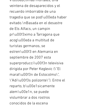
v\u00edctimas mortales, una 
veintena de desaparecidos y el 
recuerdo imborrable de una 
tragedia que se pod\u00eda haber 
evitado.\nBasada en el desastre 
de Els Alfacs, un campin 
pr\u00f3ximo a Tarragona que 
acog\u00eda a multitud de 
turistas germanos, se 
estren\u00f3 en Alemania en 
septiembre de 2007 esta 
superproducci\u00f3n televisiva 
dirigida por Peter Keglevic (\"El 
marat\u00f3n de Estocolmo\", 
\"Adi\u00f3s polizonte\"). Entre el 
reparto, b\u00e1sicamente 
alem\u00e1n, se puede 
vislumbrar a dos rostros 
conocidos de la escena 