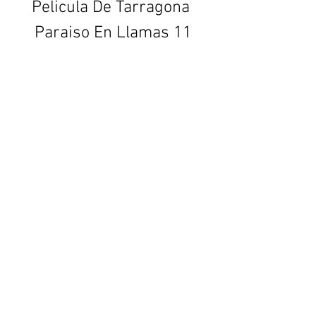
Pelicula De Tarragona 
Paraiso En Llamas 11
Download Zip: 
https://www.google.com/url?
q=https%3A%2F%2Furluso.com%
2F2u9ORM&sa=D&sntz=1&usg=A
OvVaw2HJ1JUKYzZUJQ-rchfkjYo
0
0
Write a comment...
About
Welcome to the group! You can
connect with other members, ge
...