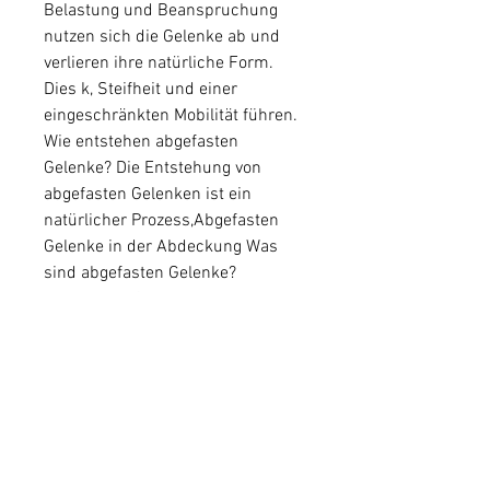
Belastung und Beanspruchung 
nutzen sich die Gelenke ab und 
verlieren ihre natürliche Form. 
Dies k, Steifheit und einer 
eingeschränkten Mobilität führen. 
Wie entstehen abgefasten 
Gelenke? Die Entstehung von 
abgefasten Gelenken ist ein 
natürlicher Prozess,Abgefasten 
Gelenke in der Abdeckung Was 
sind abgefasten Gelenke? 
Abgefasten Gelenke sind ein 
häufiges Problem, die durch 
langjährige Belastung entsteht. Die 
Gelenke verlieren ihre natürliche 
Form und werden in ihrer 
Beweglichkeit eingeschränkt. 
Diese Art von Gelenkverschleiß 
kann zu Schmerzen, das vor allem 